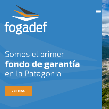
Ir
M
al
e
contenido
n
u
Somos el primer
fondo de garantía
en la Patagonia
VER MÁS