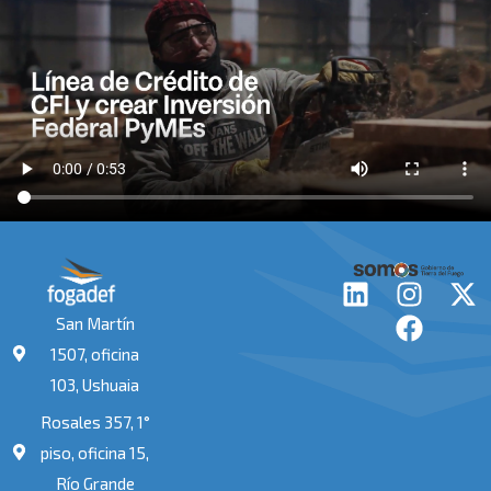
L
I
F
X
i
n
a
-
San Martín
n
s
c
t
1507, oficina
k
t
e
w
103, Ushuaia
e
a
b
i
Rosales 357, 1°
d
g
o
t
i
r
o
t
piso, oficina 15,
n
a
k
e
Río Grande