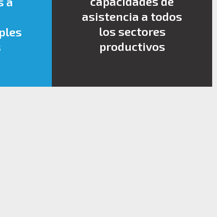
capacidades de
s a
asistencia a todos
los sectores
ples
productivos
s