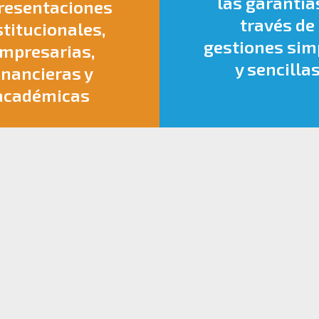
las garantía
resentaciones
través de
stitucionales,
gestiones sim
mpresarias,
y sencilla
inancieras y
académicas