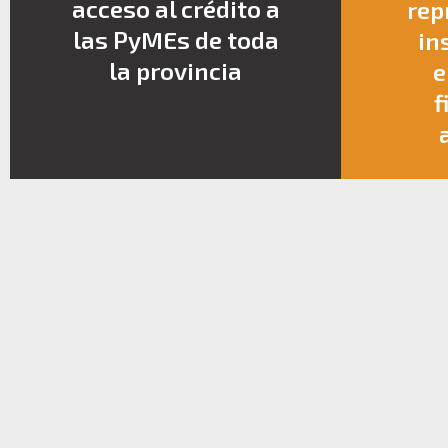
acceso al crédito a
rep
las PyMEs de toda
in
la provincia
e
f