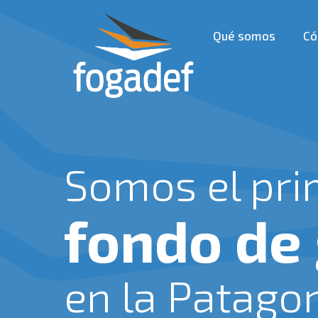
Ir
al
Qué somos
Có
contenido
Somos el pri
fondo de
en la Patago