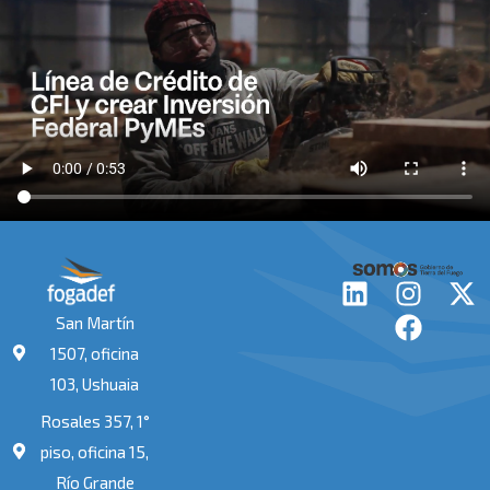
L
I
F
X
i
n
a
-
San Martín
n
s
c
t
1507, oficina
k
t
e
w
103, Ushuaia
e
a
b
i
Rosales 357, 1°
d
g
o
t
i
r
o
t
piso, oficina 15,
n
a
k
e
Río Grande