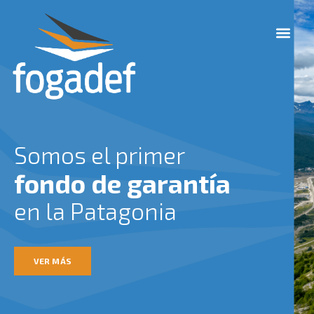
Ir
M
al
e
contenido
n
u
Somos el primer
fondo de garantía
en la Patagonia
VER MÁS